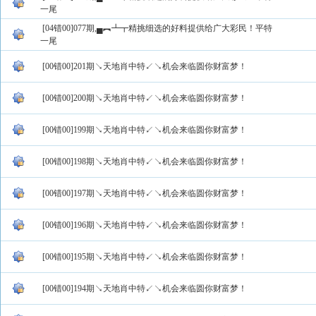
一尾
[04错00]077期,▄︻┻┳精挑细选的好料提供给广大彩民！平特
一尾
[00错00]201期↘天地肖中特↙↘机会来临圆你财富梦！
[00错00]200期↘天地肖中特↙↘机会来临圆你财富梦！
[00错00]199期↘天地肖中特↙↘机会来临圆你财富梦！
[00错00]198期↘天地肖中特↙↘机会来临圆你财富梦！
[00错00]197期↘天地肖中特↙↘机会来临圆你财富梦！
[00错00]196期↘天地肖中特↙↘机会来临圆你财富梦！
[00错00]195期↘天地肖中特↙↘机会来临圆你财富梦！
[00错00]194期↘天地肖中特↙↘机会来临圆你财富梦！