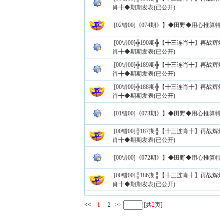
肖╋◆期期发表(已公开)
[02错00]《074期》】◆田野◆用心推
[00错00]╬190期╬【╋三连肖╋】再
肖╋◆期期发表(已公开)
[00错00]╬189期╬【╋三连肖╋】再
肖╋◆期期发表(已公开)
[00错00]╬188期╬【╋三连肖╋】再
肖╋◆期期发表(已公开)
[01错00]《073期》】◆田野◆用心推
[00错00]╬187期╬【╋三连肖╋】再
肖╋◆期期发表(已公开)
[00错00]《072期》】◆田野◆用心推
[00错00]╬186期╬【╋三连肖╋】再
肖╋◆期期发表(已公开)
<<
1
2
>>
[共
2
页]