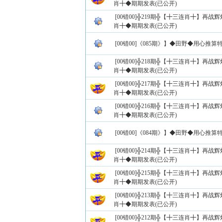
肖╋◆期期发表(已公开)
[00错00]╬219期╬【╋三连肖╋】再
肖╋◆期期发表(已公开)
[00错00]《085期》】◆田野◆用心推
[00错00]╬218期╬【╋三连肖╋】再
肖╋◆期期发表(已公开)
[00错00]╬217期╬【╋三连肖╋】再
肖╋◆期期发表(已公开)
[00错00]╬216期╬【╋三连肖╋】再
肖╋◆期期发表(已公开)
[00错00]《084期》】◆田野◆用心推
[00错00]╬214期╬【╋三连肖╋】再
肖╋◆期期发表(已公开)
[00错00]╬215期╬【╋三连肖╋】再
肖╋◆期期发表(已公开)
[00错00]╬213期╬【╋三连肖╋】再
肖╋◆期期发表(已公开)
[00错00]╬212期╬【╋三连肖╋】再