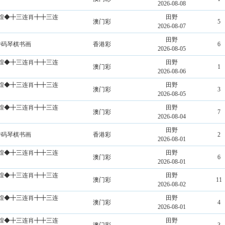
2026-08-08
战辉煌◆╋三连肖╋╋三连
田野
澳门彩
5
2026-08-07
田野
算特码琴棋书画
香港彩
6
2026-08-05
战辉煌◆╋三连肖╋╋三连
田野
澳门彩
1
2026-08-06
战辉煌◆╋三连肖╋╋三连
田野
澳门彩
3
2026-08-05
战辉煌◆╋三连肖╋╋三连
田野
澳门彩
7
2026-08-04
田野
算特码琴棋书画
香港彩
2
2026-08-01
战辉煌◆╋三连肖╋╋三连
田野
澳门彩
6
2026-08-01
战辉煌◆╋三连肖╋╋三连
田野
澳门彩
11
2026-08-02
战辉煌◆╋三连肖╋╋三连
田野
澳门彩
4
2026-08-01
战辉煌◆╋三连肖╋╋三连
田野