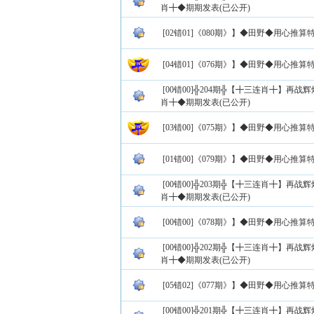
肖╋◆期期发表(已公开)
[02错01]《080期》】◆田野◆用心推
[04错01]《076期》】◆田野◆用心推
[00错00]╬204期╬【╋三连肖╋】再
肖╋◆期期发表(已公开)
[03错00]《075期》】◆田野◆用心推
[01错00]《079期》】◆田野◆用心推
[00错00]╬203期╬【╋三连肖╋】再
肖╋◆期期发表(已公开)
[00错00]《078期》】◆田野◆用心推
[00错00]╬202期╬【╋三连肖╋】再
肖╋◆期期发表(已公开)
[05错02]《077期》】◆田野◆用心推
[00错00]╬201期╬【╋三连肖╋】再