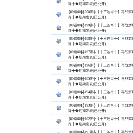
肖╋◆期期发表(已公开)
[00错00]╬200期╬【╋三连肖╋】再
肖╋◆期期发表(已公开)
[00错00]╬199期╬【╋三连肖╋】再
肖╋◆期期发表(已公开)
[00错00]╬198期╬【╋三连肖╋】再
肖╋◆期期发表(已公开)
[00错00]╬197期╬【╋三连肖╋】再
肖╋◆期期发表(已公开)
[00错00]╬196期╬【╋三连肖╋】再
肖╋◆期期发表(已公开)
[00错00]╬195期╬【╋三连肖╋】再
肖╋◆期期发表(已公开)
[00错00]╬194期╬【╋三连肖╋】再
肖╋◆期期发表(已公开)
[00错00]╬193期╬【╋三连肖╋】再
肖╋◆期期发表(已公开)
[00错00]╬192期╬【╋三连肖╋】再
肖╋◆期期发表(已公开)
[00错00]╬191期╬【╋三连肖╋】再