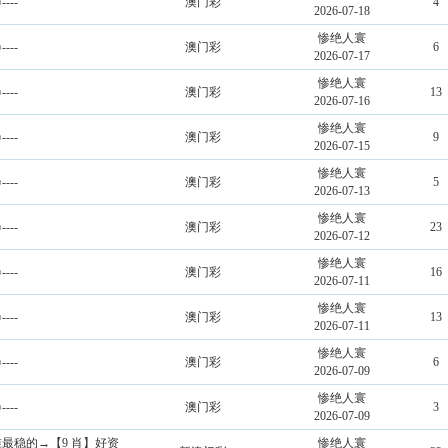
---
澳门彩
4
2026-07-18
惨绝人寰
---
澳门彩
6
2026-07-17
惨绝人寰
---
澳门彩
13
2026-07-16
惨绝人寰
---
澳门彩
9
2026-07-15
惨绝人寰
---
澳门彩
5
2026-07-13
惨绝人寰
---
澳门彩
23
2026-07-12
惨绝人寰
---
澳门彩
16
2026-07-11
惨绝人寰
---
澳门彩
13
2026-07-11
惨绝人寰
---
澳门彩
6
2026-07-09
惨绝人寰
---
澳门彩
3
2026-07-09
最准最稳的→【9 肖】好资
惨绝人寰