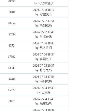
20565
by: 记忆中漫步
2026-07-08 16:17
3010
by: 守望麦田
2026-07-07 17:51
20259
by: 马到成功
2026-07-07 12:40
2759
by: 斗慌奇缘
2026-07-06 18:45
8373
by: 男人眼泪
2026-07-06 18:34
17392
by: 喜剧之王
2026-07-05 20:37
13980
by: 惊弓之鸟
2026-07-05 17:53
4440
by: 马到成功
2026-07-04 19:49
15679
by: 让我哭
2026-07-04 13:43
3032
by: 悬崖勒马
2026-07-03 18:34