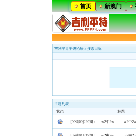
首页
新澳门
吉利平肖平码论坛
»
搜索目标
主题列表
状态
标题
[00错00]220期：----∞2中2∞--------∞2中2∞-
[02错01]219期：----∞2中2∞--------∞2中2∞-