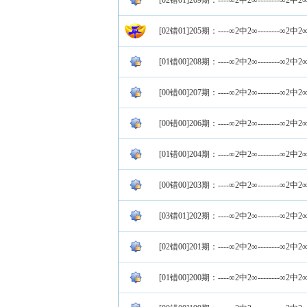
[02错01]209期：----∞2中2∞--------∞2中2∞-
[02错01]205期：----∞2中2∞--------∞2中2∞-
[01错00]208期：----∞2中2∞--------∞2中2∞-
[00错00]207期：----∞2中2∞--------∞2中2∞-
[00错00]206期：----∞2中2∞--------∞2中2∞-
[01错00]204期：----∞2中2∞--------∞2中2∞-
[00错00]203期：----∞2中2∞--------∞2中2∞-
[03错01]202期：----∞2中2∞--------∞2中2∞-
[02错00]201期：----∞2中2∞--------∞2中2∞-
[01错00]200期：----∞2中2∞--------∞2中2∞-