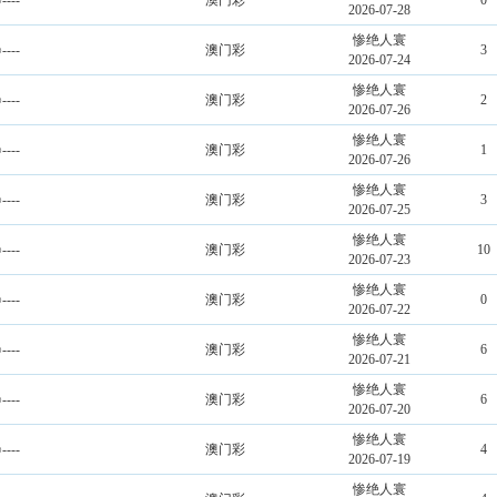
---
澳门彩
0
2026-07-28
惨绝人寰
---
澳门彩
3
2026-07-24
惨绝人寰
---
澳门彩
2
2026-07-26
惨绝人寰
---
澳门彩
1
2026-07-26
惨绝人寰
---
澳门彩
3
2026-07-25
惨绝人寰
---
澳门彩
10
2026-07-23
惨绝人寰
---
澳门彩
0
2026-07-22
惨绝人寰
---
澳门彩
6
2026-07-21
惨绝人寰
---
澳门彩
6
2026-07-20
惨绝人寰
---
澳门彩
4
2026-07-19
惨绝人寰