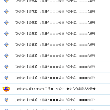
[00错00]【198期】：你开? 〓〓〓规律『③中③』〓〓〓我开?
[00错00]【197期】：你开? 〓〓〓规律『③中③』〓〓〓我开?
[00错00]【196期】：你开? 〓〓〓规律『③中③』〓〓〓我开?
[00错00]【195期】：你开? 〓〓〓规律『③中③』〓〓〓我开?
[00错00]【194期】：你开? 〓〓〓规律『③中③』〓〓〓我开?
[00错00]【193期】：你开? 〓〓〓规律『③中③』〓〓〓我开?
[00错00]【192期】：你开? 〓〓〓规律『③中③』〓〓〓我开?
[00错00]【191期】：你开? 〓〓〓规律『③中③』〓〓〓我开?
[00错00]074期：★深海玉蓝◆--20码中--◆创六合彩最高纪录◆
[00错00]【190期】：你开? 〓〓〓规律『③中③』〓〓〓我开?