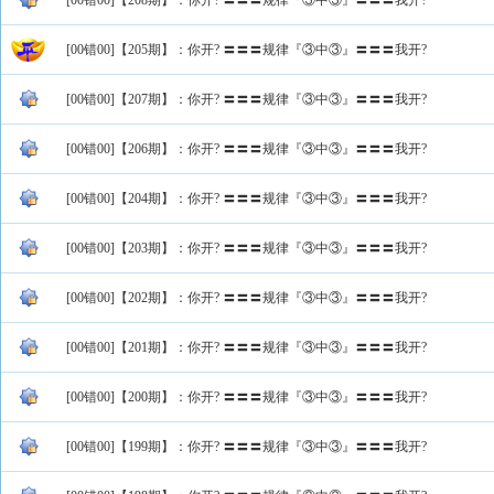
[00错00]【208期】：你开? 〓〓〓规律『③中③』〓〓〓我开?
[00错00]【205期】：你开? 〓〓〓规律『③中③』〓〓〓我开?
[00错00]【207期】：你开? 〓〓〓规律『③中③』〓〓〓我开?
[00错00]【206期】：你开? 〓〓〓规律『③中③』〓〓〓我开?
[00错00]【204期】：你开? 〓〓〓规律『③中③』〓〓〓我开?
[00错00]【203期】：你开? 〓〓〓规律『③中③』〓〓〓我开?
[00错00]【202期】：你开? 〓〓〓规律『③中③』〓〓〓我开?
[00错00]【201期】：你开? 〓〓〓规律『③中③』〓〓〓我开?
[00错00]【200期】：你开? 〓〓〓规律『③中③』〓〓〓我开?
[00错00]【199期】：你开? 〓〓〓规律『③中③』〓〓〓我开?