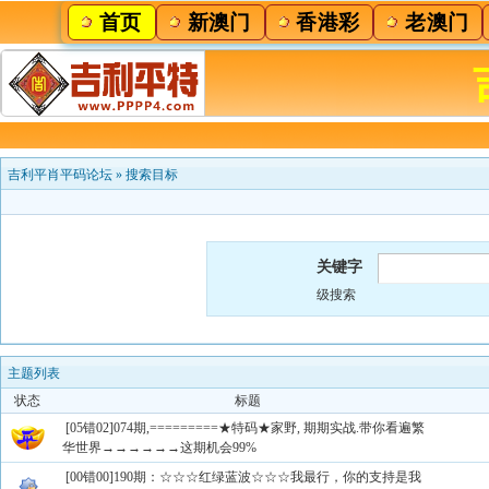
首页
新澳门
香港彩
老澳门
吉利平肖平码论坛
»
搜索目标
关键字
级搜索
主题列表
状态
标题
[05错02]074期,=========★特码★家野, 期期实战.带你看遍繁
华世界→→→→→→这期机会99%
[00错00]190期：☆☆☆红绿蓝波☆☆☆我最行，你的支持是我