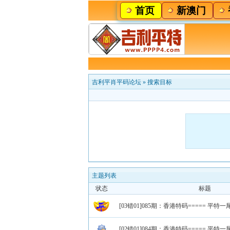
首页
新澳门
吉利平肖平码论坛
»
搜索目标
主题列表
状态
标题
[03错01]085期：香港特码===== 平特一
[02错01]084期：香港特码===== 平特一