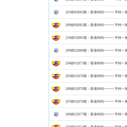
[01错00]083期：香港特码===== 平特一
[00错00]082期：香港特码===== 平特一
[10错03]081期：香港特码===== 平特一
[09错02]080期：香港特码===== 平特一
[04错01]075期：香港特码===== 平特一
[05错01]076期：香港特码===== 平特一
[08错02]079期：香港特码===== 平特一
[07错02]078期：香港特码===== 平特一
[06错02]077期：香港特码===== 平特一