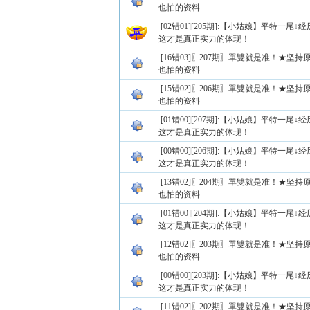
也怕的资料
[02错01][205期]:【小姑娘】平特一尾
这才是真正实力的体现！
[16错03]〖207期〗單雙就是准！★坚
也怕的资料
[15错02]〖206期〗單雙就是准！★坚
也怕的资料
[01错00][207期]:【小姑娘】平特一尾
这才是真正实力的体现！
[00错00][206期]:【小姑娘】平特一尾
这才是真正实力的体现！
[13错02]〖204期〗單雙就是准！★坚
也怕的资料
[01错00][204期]:【小姑娘】平特一尾
这才是真正实力的体现！
[12错02]〖203期〗單雙就是准！★坚
也怕的资料
[00错00][203期]:【小姑娘】平特一尾
这才是真正实力的体现！
[11错02]〖202期〗單雙就是准！★坚