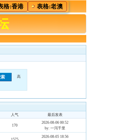
表格:香港
表格:老澳
坛
高
人气
最后发表
2026-08-06 00:52
170
by: 一泻千里
2026-08-05 18:56
1575