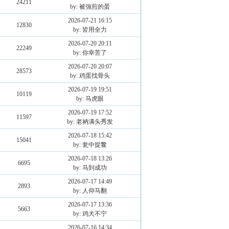
24211
by: 被強煎的蛋
2026-07-21 16:15
12830
by: 皆用全力
2026-07-20 20:11
22249
by: 你幸苦了
2026-07-20 20:07
28573
by: 鸡蛋找骨头
2026-07-19 19:51
10119
by: 马虎眼
2026-07-19 17:52
11597
by: 老衲满头秀发
2026-07-18 15:42
15041
by: 瓮中捉鳖
2026-07-18 13:26
6695
by: 马到成功
2026-07-17 14:49
2893
by: 人仰马翻
2026-07-17 13:36
5663
by: 鸡犬不宁
2026-07-16 14:34