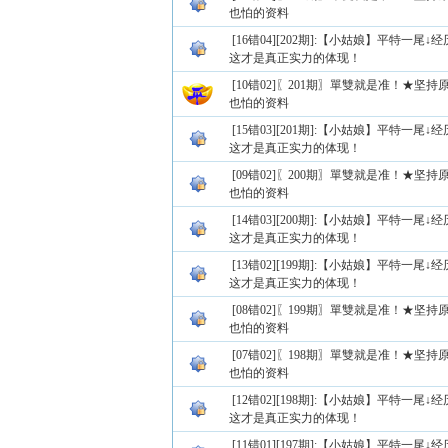
也怕的资料
[16错04][202期]:【小姑娘】平特一尾
这才是真正实力的体现！
[10错02]〖201期〗單雙就是准！★坚
也怕的资料
[15错03][201期]:【小姑娘】平特一尾
这才是真正实力的体现！
[09错02]〖200期〗單雙就是准！★坚
也怕的资料
[14错03][200期]:【小姑娘】平特一尾
这才是真正实力的体现！
[13错02][199期]:【小姑娘】平特一尾
这才是真正实力的体现！
[08错02]〖199期〗單雙就是准！★坚
也怕的资料
[07错02]〖198期〗單雙就是准！★坚
也怕的资料
[12错02][198期]:【小姑娘】平特一尾
这才是真正实力的体现！
[11错01][197期]:【小姑娘】平特一尾