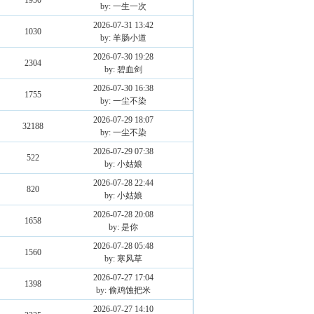
1950
by: 一生一次
2026-07-31 13:42
1030
by: 羊肠小道
2026-07-30 19:28
2304
by: 碧血剑
2026-07-30 16:38
1755
by: 一尘不染
2026-07-29 18:07
32188
by: 一尘不染
2026-07-29 07:38
522
by: 小姑娘
2026-07-28 22:44
820
by: 小姑娘
2026-07-28 20:08
1658
by: 是你
2026-07-28 05:48
1560
by: 寒风草
2026-07-27 17:04
1398
by: 偷鸡蚀把米
2026-07-27 14:10