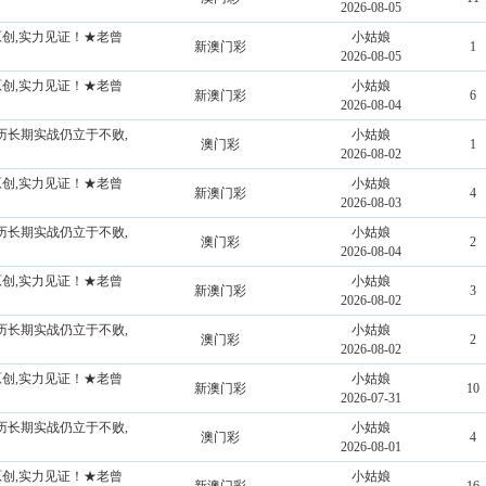
2026-08-05
持原创,实力见证！★老曾
小姑娘
新澳门彩
1
2026-08-05
持原创,实力见证！★老曾
小姑娘
新澳门彩
6
2026-08-04
↓经历长期实战仍立于不败,
小姑娘
澳门彩
1
2026-08-02
持原创,实力见证！★老曾
小姑娘
新澳门彩
4
2026-08-03
↓经历长期实战仍立于不败,
小姑娘
澳门彩
2
2026-08-04
持原创,实力见证！★老曾
小姑娘
新澳门彩
3
2026-08-02
↓经历长期实战仍立于不败,
小姑娘
澳门彩
2
2026-08-02
持原创,实力见证！★老曾
小姑娘
新澳门彩
10
2026-07-31
↓经历长期实战仍立于不败,
小姑娘
澳门彩
4
2026-08-01
持原创,实力见证！★老曾
小姑娘