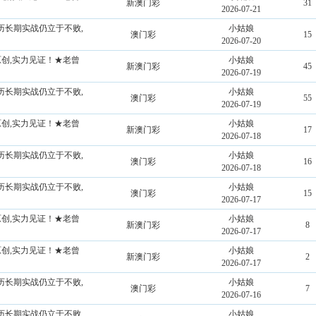
新澳门彩
31
2026-07-21
↓经历长期实战仍立于不败,
小姑娘
澳门彩
15
2026-07-20
持原创,实力见证！★老曾
小姑娘
新澳门彩
45
2026-07-19
↓经历长期实战仍立于不败,
小姑娘
澳门彩
55
2026-07-19
持原创,实力见证！★老曾
小姑娘
新澳门彩
17
2026-07-18
↓经历长期实战仍立于不败,
小姑娘
澳门彩
16
2026-07-18
↓经历长期实战仍立于不败,
小姑娘
澳门彩
15
2026-07-17
持原创,实力见证！★老曾
小姑娘
新澳门彩
8
2026-07-17
持原创,实力见证！★老曾
小姑娘
新澳门彩
2
2026-07-17
↓经历长期实战仍立于不败,
小姑娘
澳门彩
7
2026-07-16
↓经历长期实战仍立于不败,
小姑娘