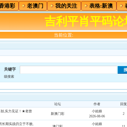
香港彩
老澳门
我的关注
表格:新澳
吉利平肖平码论
当前位置:
关键字
级搜索
论坛
作者
回复
持原创,实力见证！★老曾
小姑娘
新澳门彩
2
2026-08-06
↓经历长期实战仍立于不败,
小姑娘
澳门彩
11