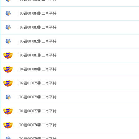
[08错00]084期二肖平特
[07错00]083期二肖平特
[06错00]082期二肖平特
[05错00]081期二肖平特
[04错00]080期二肖平特
[02错01]075期二肖平特
[03错00]079期二肖平特
[01错00]077期二肖平特
[00错00]076期二肖平特