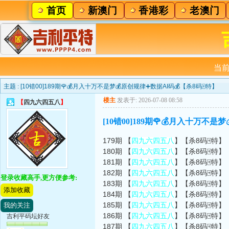
首页
新澳门
香港彩
老澳门
当前
主题 :
[10错00]189期🌹💰月入十万不是梦💰原创规律➕数据AI码💰【杀8码🀄️特】
楼主
发表于: 2026-07-08 08:58
【
四九六四五八
】
[10错00]189期🌹💰月入十万不是
179期 【
】【杀8码🀄️特】【1
四九六四五八
180期 【
】【杀8码🀄️特】【2
四九六四五八
181期 【
】【杀8码🀄️特】【3
四九六四五八
182期 【
】【杀8码🀄️特】【3
四九六四五八
登录收藏高手,更方便参考:
183期 【
】【杀8码🀄️特】【4
四九六四五八
添加收藏
184期 【
】【杀8码🀄️特】【0
四九六四五八
185期 【
】【杀8码🀄️特】【2
四九六四五八
我的关注
186期 【
】【杀8码🀄️特】【3
四九六四五八
吉利平码坛好友
187期 【
】【杀8码🀄️特】【0
四九六四五八