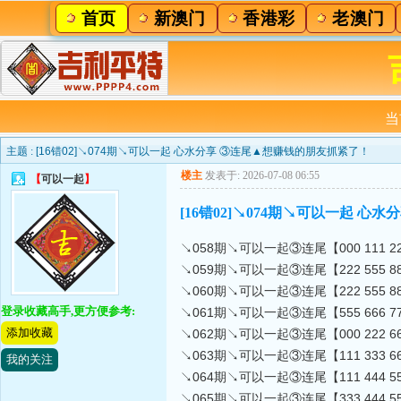
首页
新澳门
香港彩
老澳门
当
主题 :
[16错02]↘074期↘可以一起 心水分享 ③连尾▲想赚钱的朋友抓紧了！
楼主
发表于: 2026-07-08 06:55
【
可以一起
】
[16错02]↘074期↘可以一起 
↘058期↘可以一起③连尾【000 111 222 5
↘059期↘可以一起③连尾【222 555 888 
↘060期↘可以一起③连尾【222 555 888
登录收藏高手,更方便参考:
↘061期↘可以一起③连尾【555 666 777 
添加收藏
↘062期↘可以一起③连尾【000 222 666 
↘063期↘可以一起③连尾【111 333 666 9
我的关注
↘064期↘可以一起③连尾【111 444 555 
↘065期↘可以一起③连尾【333 444 555 