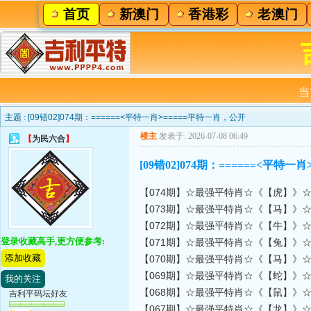
首页
新澳门
香港彩
老澳门
当
主题 :
[09错02]074期：======<平特一肖>=====平特一肖，公开
楼主
发表于: 2026-07-08 06:49
【
为民六合
】
[09错02]074期：======<平特
【074期】☆最强平特肖☆《【虎】》☆开
【073期】☆最强平特肖☆《【马】》☆
【072期】☆最强平特肖☆《【牛】》☆
登录收藏高手,更方便参考:
【071期】☆最强平特肖☆《【兔】》☆
添加收藏
【070期】☆最强平特肖☆《【马】》☆
【069期】☆最强平特肖☆《【蛇】》☆
我的关注
【068期】☆最强平特肖☆《【鼠】》☆
吉利平码坛好友
【067期】☆最强平特肖☆《【龙】》☆