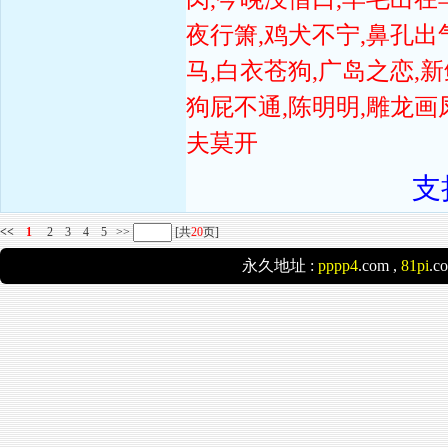
夜行箫,鸡犬不宁,鼻孔出
马,白衣苍狗,广岛之恋,
狗屁不通,陈明明,雕龙画
夫莫开
支
<<
1
2
3
4
5
>>
[共
20
页]
永久地址 :
pppp4
.com ,
81pi
.c