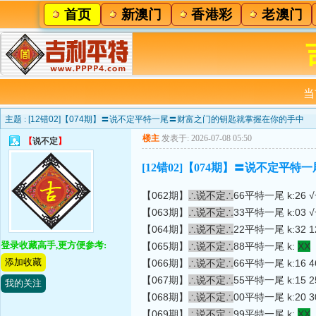
首页
新澳门
香港彩
老澳门
当
主题 :
[12错02]【074期】〓说不定平特一尾〓财富之门的钥匙就掌握在你的手中
楼主
发表于: 2026-07-08 05:50
【
说不定
】
[12错02]【074期】〓说不定
【062期】
∴说不定∴
66平特一尾 k:26 √
【063期】
∴说不定∴
33平特一尾 k:03 √
【064期】
∴说不定∴
22平特一尾 k:32 1
登录收藏高手,更方便参考:
【065期】
∴说不定∴
88平特一尾 k:
XX
添加收藏
【066期】
∴说不定∴
66平特一尾 k:16 4
【067期】
∴说不定∴
55平特一尾 k:15 2
我的关注
【068期】
∴说不定∴
00平特一尾 k:20 3
【069期】
∴说不定∴
99平特一尾 k:
XX