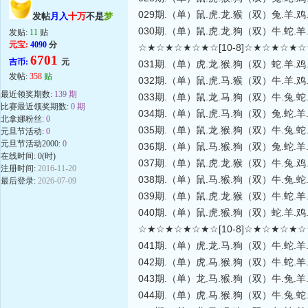
029期.（单）鼠.虎.龙.猴（双）兔.羊.鸡
发帖
月入
十万
不是
梦
030期.（单）鼠.虎.龙.狗（双）牛.蛇.羊
发贴:
11
贴
元宝:
4090
分
☆★☆★☆★☆★☆[10-8]☆★☆★☆★
6701
吉币:
元
031期.（单）虎.龙.猴.狗（双）蛇.羊.鸡
发帖:
358
贴
032期.（单）鼠.虎.马.猴（双）牛.羊.鸡
最近领奖期数:
139 期
033期.（单）鼠.龙.马.狗（双）牛.兔.蛇
比赛最近领奖期数:
0 期
034期.（单）鼠.虎.马.狗（双）兔.蛇.羊
北拿娜粉丝:
0
035期.（单）鼠.龙.猴.狗（双）牛.兔.蛇
元旦节活动:
0
元旦节活动2000:
0
036期.（单）鼠.马.猴.狗（双）兔.蛇.羊
在线时间: 0(时)
037期.（单）鼠.虎.龙.猴（双）牛.兔.鸡
注册时间:
2016-11-20
038期.（单）鼠.马.猴.狗（双）牛.兔.蛇
最后登录:
2026-07-09
039期.（单）鼠.虎.龙.猴（双）牛.蛇.羊
040期.（单）鼠.虎.猴.狗（双）蛇.羊.鸡
☆★☆★☆★☆★☆[10-8]☆★☆★☆★
041期.（单）虎.龙.马.狗（双）牛.蛇.羊
042期.（单）虎.马.猴.狗（双）牛.蛇.羊
043期.（单）龙.马.猴.狗（双）牛.兔.羊
044期.（单）虎.马.猴.狗（双）牛.兔.蛇