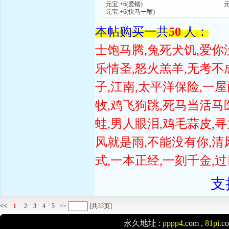
元宝:+6(爱错)
元宝:+6(快马一鞭)
本帖购买一共
50
人：
士饱马腾,兔死犬饥,爱你
乐情圣,怒火羔羊,无考不
子,江南,太平洋保险,一
牧,鸡飞狗跳,死马当活马
蛙,男人眼泪,鸡毛蒜皮,寻
风就是雨,不能没有你,清
式,一本正经,一刻千金,
支
<<
1
2
3
4
5
>>
[共
33
页]
永久地址 :
pppp4
.com ,
81pi
.c