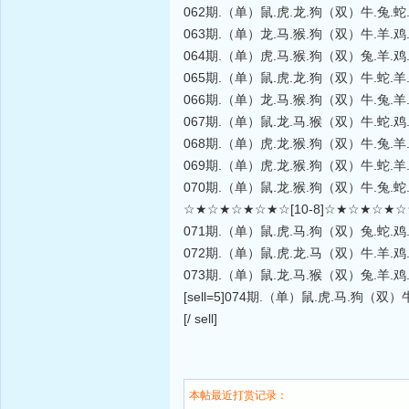
062期.（单）鼠.虎.龙.狗（双）牛.兔.蛇
063期.（单）龙.马.猴.狗（双）牛.羊.鸡
064期.（单）虎.马.猴.狗（双）兔.羊.鸡
065期.（单）鼠.虎.龙.狗（双）牛.蛇.羊
066期.（单）龙.马.猴.狗（双）牛.兔.羊
067期.（单）鼠.龙.马.猴（双）牛.蛇.鸡
068期.（单）虎.龙.猴.狗（双）牛.兔.羊
069期.（单）虎.龙.猴.狗（双）牛.蛇.羊
070期.（单）鼠.龙.猴.狗（双）牛.兔.蛇
☆★☆★☆★☆★☆[10-8]☆★☆★☆★
071期.（单）鼠.虎.马.狗（双）兔.蛇.鸡
072期.（单）鼠.虎.龙.马（双）牛.羊.鸡
073期.（单）鼠.龙.马.猴（双）兔.羊.鸡
[sell=5]074期.（单）鼠.虎.马.狗（双）
[/ sell]
本帖最近打赏记录：