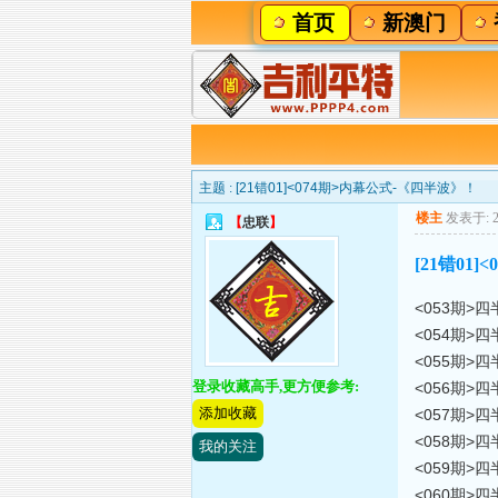
首页
新澳门
主题 :
[21错01]<074期>内幕公式-《四半波》！
楼主
发表于: 20
【
忠联
】
[21错01
<053期>四
<054期>四
<055期>四
登录收藏高手,更方便参考:
<056期>四
添加收藏
<057期>四
<058期>四
我的关注
<059期>四
<060期>四