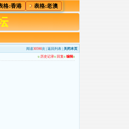
表格:香港
表格:老澳
坛
阅读
30590
次 |
返回列表
|
关闭本页
u
历史记录
u
回复
u
编辑
u