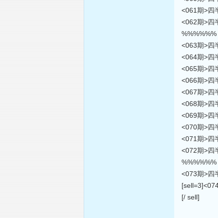
<061期>四
<062期>四
%%%%%%
<063期>四
<064期>四
<065期>四
<066期>四
<067期>四
<068期>四
<069期>四
<070期>四
<071期>四
<072期>四
%%%%%%
<073期>四
[sell=3]<
[/ sell]