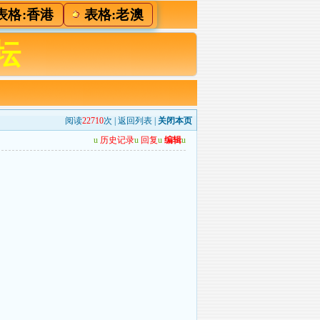
表格:香港
表格:老澳
坛
阅读
22710
次 |
返回列表
|
关闭本页
u
历史记录
u
回复
u
编辑
u