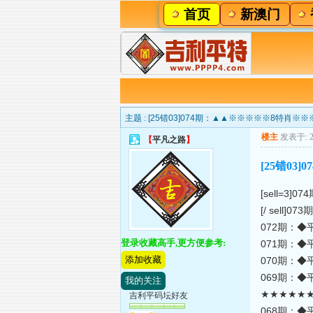
首页
新澳门
主题 :
[25错03]074期：▲▲※※※※※8特肖※
楼主
发表于: 20
【
平凡之路
】
[25错0
[sell=3
[/ sell]
072期：◆
登录收藏高手,更方便参考:
071期：◆
添加收藏
070期：◆
069期：◆
我的关注
★★★★★★
吉利平码坛好友
068期：◆