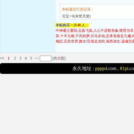
本帖最近打赏记录：
元宝:+6(末世天使)
本帖购买一共
46
人：
中神通王重阳,玉面飞狐,人心不足蛇吞象,螳臂当车,
算,十羊九牧,不死的梦,兵马未动,忠孝东路走九遍,
相恋,完美世界,舞女泪,笔走龙蛇,海西淑女,追魂交
<<
1
2
3
4
5
>>
[共
31
页]
永久地址 :
pppp4
.com ,
81pi
.c