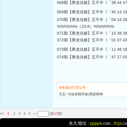
068期【乘龙佳婿】五不中《「38 44 47 09 
069期【乘龙佳婿】五不中《「45 24 19 41 
070期【乘龙佳婿】五不中《「04 24 28 38 
%%%%%%（10-8）%%%%%%
071期【乘龙佳婿】五不中《「15 38 39 32 
072期【乘龙佳婿】五不中《「01 07 43 12 
073期【乘龙佳婿】五不中《「11 48 18 30 
074期【乘龙佳婿】五不中《「47 27 03 
本帖最近打赏记录：
元宝:+6(短发钢牙妹)我是财神
<<
1
2
3
4
5
>>
[共
15
页]
永久地址 :
pppp4
.com ,
81pi
.c