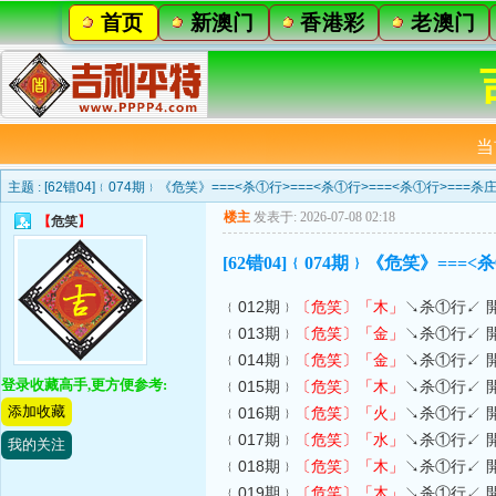
首页
新澳门
香港彩
老澳门
当
主题 :
[62错04]﹛074期﹜《危笑》===<杀①行>===<杀①行>===<杀①行>===杀
楼主
发表于: 2026-07-08 02:18
【
危笑
】
[62错04]﹛074期﹜《危笑》===<
﹛012期﹜
〔危笑〕
「木」
↘杀①行↙ 
﹛013期﹜
〔危笑〕
「金」
↘杀①行↙ 
﹛014期﹜
〔危笑〕
「金」
↘杀①行↙ 
登录收藏高手,更方便参考:
﹛015期﹜
〔危笑〕
「木」
↘杀①行↙ 
添加收藏
﹛016期﹜
〔危笑〕
「火」
↘杀①行↙ 
﹛017期﹜
〔危笑〕
「水」
↘杀①行↙ 
我的关注
﹛018期﹜
〔危笑〕
「木」
↘杀①行↙ 
﹛019期﹜
〔危笑〕
「木」
↘杀①行↙ 