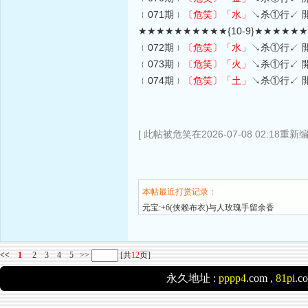
﹛071期﹜
〔危笑〕
「水」
↘杀①行↙ 
★★★★★★★★★★{10-9}★★★★★
﹛072期﹜
〔危笑〕
「水」
↘杀①行↙ 
﹛073期﹜
〔危笑〕
「火」
↘杀①行↙ 
﹛074期﹜
〔危笑〕
「土」
↘杀①行↙ 
[ 此帖被危笑在2026-07-08 02:18重新编
本帖最近打赏记录：
元宝:+6(侠赖布衣)与人玫瑰手留余香
<<
1
2
3
4
5
>>
[共
12
页]
永久地址 :
pppp4
.com ,
81pi
.c