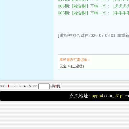
066期:【禄合财】平特一肖：［虎虎虎
065期:【禄合财】平特一肖：［牛牛牛
[ 此帖被禄合财在2026-07-08 01:39重
本帖最近打赏记录：
元宝:+6(王温暖)
<<
1
2
3
4
5
>>
[共
9
页]
永久地址 :
pppp4
.com ,
81pi
.c