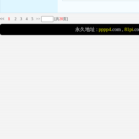
<<
1
2
3
4
5
>>
[共
20
页]
永久地址 :
pppp4
.com ,
81pi
.c