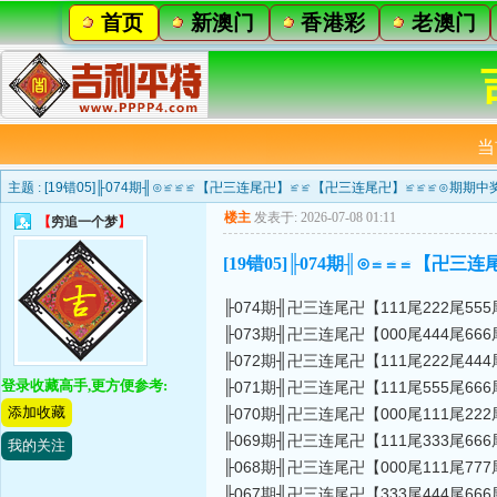
首页
新澳门
香港彩
老澳门
当
主题 :
[19错05]╟074期╢⊙≌≌≌【卍三连尾卍】≌≌【卍三连尾卍】≌≌≌⊙期期
楼主
发表于: 2026-07-08 01:11
【
穷追一个梦
】
[19错05]╟074期╢⊙≌≌≌【
╟074期╢卍三连尾卍【111尾222尾555尾
╟073期╢卍三连尾卍【000尾444尾666尾8
╟072期╢卍三连尾卍【111尾222尾444尾66
登录收藏高手,更方便参考:
╟071期╢卍三连尾卍【111尾555尾666尾99
添加收藏
╟070期╢卍三连尾卍【000尾111尾222尾99
╟069期╢卍三连尾卍【111尾333尾666尾77
我的关注
╟068期╢卍三连尾卍【000尾111尾777尾99
╟067期╢卍三连尾卍【333尾444尾666尾7