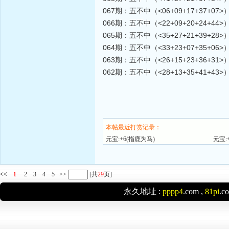
067期：五不中（<06+09+17+37+07>） 开
066期：五不中（<22+09+20+24+44>） 开
065期：五不中（<35+27+21+39+28>） 开
064期：五不中（<33+23+07+35+06>） 开
063期：五不中（<26+15+23+36+31>） 开
062期：五不中（<28+13+35+41+43>） 开
本帖最近打赏记录：
元宝:+6(指鹿为马)
元宝:
<<
1
2
3
4
5
>>
[共
29
页]
永久地址 :
pppp4
.com ,
81pi
.c