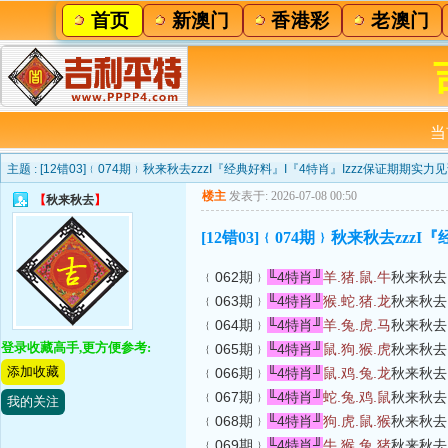
首页
新澳门
香港彩
老澳门
当
主题 :
[12错03]﹛074期﹜秋来秋去zzzI『经典好料』I『4特肖』Izzz保证期期实力
楼主
发表于: 2026-07-08 00:50
【
秋来秋去
】
[12错03]﹛074期﹜秋来秋去zz
﹛062期﹜
╙4特肖╜
羊.猪.鼠.牛
秋来秋去 
﹛063期﹜
╙4特肖╜
猴.蛇.猪.龙
秋来秋去 
﹛064期﹜
╙4特肖╜
羊.兔.虎.马
秋来秋去 
登录收藏高手,更方便参考:
﹛065期﹜
╙4特肖╜
鼠.狗.猴.虎
秋来秋去 
添加收藏
﹛066期﹜
╙4特肖╜
鼠.鸡.兔.龙
秋来秋去 
﹛067期﹜
╙4特肖╜
蛇.兔.鸡.鼠
秋来秋去 
我的关注
﹛068期﹜
╙4特肖╜
狗.虎.鼠.猴
秋来秋去 
﹛069期﹜
╙4特肖╜
牛.猴.兔.猪
秋来秋去 