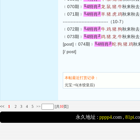
﹛070期﹜
╙4特肖╜
龙.鼠.猪.牛
秋来秋去 
﹛071期﹜
╙4特肖╜
羊.猪.虎.鸡
秋来秋去 
-----------------------------（10-7）
﹛072期﹜
╙4特肖╜
牛.鸡.猪.狗
秋来秋去 
﹛073期﹜
╙4特肖╜
鸡.猪.龙.牛
秋来秋去 
[post]﹛074期﹜
╙4特肖╜
蛇.狗.猪.鸡
秋来
[/ post]
本帖最近打赏记录：
元宝:+6(水饺皇后)
<<
1
2
3
4
5
>>
[共
10
页]
永久地址 :
pppp4
.com ,
81pi
.c