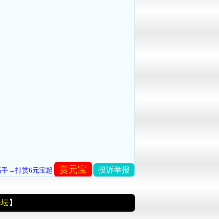
赏元宝
投诉举报
高手→打赏6元宝起
论坛
】