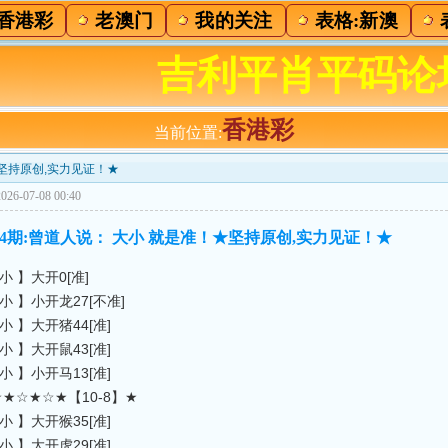
香港彩
老澳门
我的关注
表格:新澳
吉利平肖平码论
香港彩
当前位置:
！★坚持原创,实力见证！★
26-07-08 00:40
3]074期:曾道人说： 大小 就是准！★坚持原创,实力见证！★
大小 】大开0[准]
大小 】小开龙27[不准]
大小 】大开猪44[准]
大小 】大开鼠43[准]
大小 】小开马13[准]
★☆★☆★【10-8】★
大小 】大开猴35[准]
大小 】大开虎29[准]