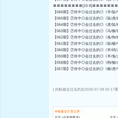
〓〓〓〓〓〓〓〓[10-8]〓〓〓〓〓〓
【066期】⑦肖中◎会过去的◎《羊/鼠/牛/鸡
【065期】⑦肖中◎会过去的◎《鼠/虎/鸡/猴
【064期】⑦肖中◎会过去的◎《虎/鼠/猴/马
【063期】⑦肖中◎会过去的◎《马/猴/鼠/猪
【062期】⑦肖中◎会过去的◎《兔/狗/猪/龙
【061期】⑦肖中◎会过去的◎《鼠/猴/牛/蛇
【060期】⑦肖中◎会过去的◎《羊/鸡/龙/虎
【059期】⑦肖中◎会过去的◎《羊/兔/龙/马
【058期】⑦肖中◎会过去的◎《狗/猴/虎/蛇
【057期】⑦肖中◎会过去的◎《猴/虎/牛/马
[ 此帖被会过去的在2026-07-08 00:17
本帖最近打赏记录：
元宝:+6(直捣黄龙)
元宝: