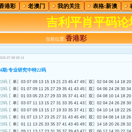
香港彩
老澳门
我的关注
表格:新澳
吉利平肖平码论
香港彩
当前位置:
26-07-08 00:14
]074期:专业研究中特22码
22码
〖单〗03 07 09 13 15 19 21 23 45 47 49〖双〗02 04 06 14 18 20 
22码
〖单〗01 07 09 11 25 27 29 35 41 43 45〖双〗04 06 24 28 30 34 
22码
〖单〗01 03 05 23 27 29 33 35 37 41 43〖双〗04 08 10 14 18 20 
22码
〖单〗03 07 11 13 15 27 31 33 35 41 43〖双〗02 04 24 26 28 30 
22码
〖单〗03 07 09 13 15 17 19 33 35 37 41〖双〗04 10 14 18 22 26 
22码
〖单〗01 07 13 17 23 25 27 31 43 45 49〖双〗02 04 08 14 18 26 
22码
〖单〗01 11 13 25 33 35 37 41 43 45 49〖双〗14 18 20 26 28 32 
22码
〖单〗09 11 13 17 23 31 35 37 39 43 47〖双〗06 12 14 20 22 24 