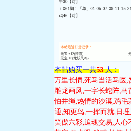
牛30【对】
﹛061期﹜「单」01-05-07-09-11-15-21-2
鸡46【对】
本帖最近打赏记录：
元宝:+12(漂流)
元宝:+6(龙跃凤鸣)
本帖购买一共
53
人：
万里长情,死马当活马医,
雕龙画凤,一字长蛇阵,马
怕井绳,热情的沙漠,鸡毛
通,知更鸟,一挥而就,日理
笑傲六彩,追魂交易,人心