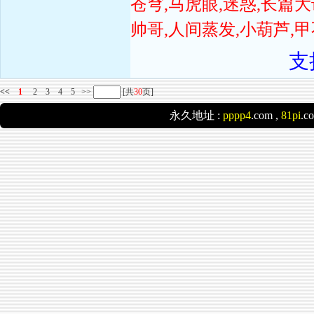
苍穹,马虎眼,迷惑,长篇
帅哥,人间蒸发,小葫芦,
支
<<
1
2
3
4
5
>>
[共
30
页]
永久地址 :
pppp4
.com ,
81pi
.c