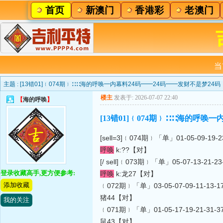
首页
新澳门
香港彩
老澳门
当
主题 :
[13错01]﹛074期﹜∷∷海的呼唤━内幕料24码━━24码━━发财不是梦24码
楼主
发表于: 2026-07-07 22:40
【
海的呼唤
】
[13错01]﹛074期﹜∷∷海的呼唤
[sell=3]﹛074期﹜「单」01-05-09-19-23-
呼唤
k:??【对】
[/ sell]﹛073期﹜「单」05-07-13-21-23-
登录收藏高手,更方便参考:
呼唤
k:龙27【对】
添加收藏
﹛072期﹜「单」03-05-07-09-11-13-17-1
猪44【对】
我的关注
﹛071期﹜「单」01-05-17-19-21-31-37-3
鼠43【对】