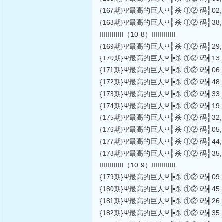
{167期}Ψ最高的巨人Ψ╠杀 ①② 码╣02,46,06
{168期}Ψ最高的巨人Ψ╠杀 ①② 码╣38,29,35
ⅠⅠⅠⅠⅠⅠⅠⅠⅠⅠⅠⅠ（10-8）ⅠⅠⅠⅠⅠⅠⅠⅠⅠⅠⅠⅠ
{169期}Ψ最高的巨人Ψ╠杀 ①② 码╣29,26,17
{170期}Ψ最高的巨人Ψ╠杀 ①② 码╣13,07,39
{171期}Ψ最高的巨人Ψ╠杀 ①② 码╣06,33,19
{172期}Ψ最高的巨人Ψ╠杀 ①② 码╣48,15,37
{173期}Ψ最高的巨人Ψ╠杀 ①② 码╣33,24,16
{174期}Ψ最高的巨人Ψ╠杀 ①② 码╣19,37,28
{175期}Ψ最高的巨人Ψ╠杀 ①② 码╣32,38,46
{176期}Ψ最高的巨人Ψ╠杀 ①② 码╣05,22,19
{177期}Ψ最高的巨人Ψ╠杀 ①② 码╣44,15,41
{178期}Ψ最高的巨人Ψ╠杀 ①② 码╣35,21,16
ⅠⅠⅠⅠⅠⅠⅠⅠⅠⅠⅠⅠ（10-9）ⅠⅠⅠⅠⅠⅠⅠⅠⅠⅠⅠⅠ
{179期}Ψ最高的巨人Ψ╠杀 ①② 码╣09,39,21
{180期}Ψ最高的巨人Ψ╠杀 ①② 码╣45,44,26
{181期}Ψ最高的巨人Ψ╠杀 ①② 码╣26,11,01
{182期}Ψ最高的巨人Ψ╠杀 ①② 码╣35,13,15