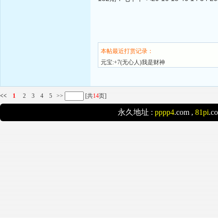
本帖最近打赏记录：
元宝:+7(无心人)我是财神
<<
1
2
3
4
5
>>
[共
14
页]
永久地址 :
pppp4
.com ,
81pi
.c