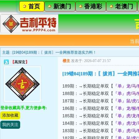
首页
新澳门
香港彩
老澳门
当前
主题 :
[19错04]189期：〖拔肖〗━全网推荐首选实力料！
楼主
发表于: 2026-07-07 21:57
【
高深玄
】
[19错04]189期：〖拔肖〗━全
189期：→长期稳定单双【
『单』龙/马/
188期：→长期稳定单双【
『单』虎/马/
187期：→长期稳定单双【
『单』鼠/虎/
登录收藏高手,更方便参考:
186期：→长期稳定单双【
『单』龙/猴/
添加收藏
185期：→长期稳定单双【
『单』虎/龙/
184期：→长期稳定单双【
『单』虎/龙/
我的关注
183期：→长期稳定单双【
『单』虎/马/
182期：→长期稳定单双【
『单』鼠/虎/