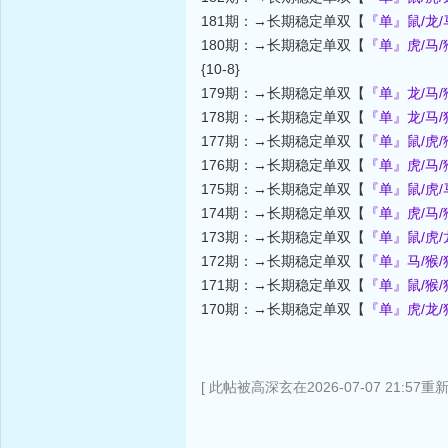
181期：→长期稳定单双【
『单』鼠/龙/
180期：→长期稳定单双【
『单』虎/马/
{10-8}
179期：→长期稳定单双【
『单』龙/马/
178期：→长期稳定单双【
『单』龙/马/
177期：→长期稳定单双【
『单』鼠/虎/
176期：→长期稳定单双【
『单』虎/马/
175期：→长期稳定单双【
『单』鼠/虎/
174期：→长期稳定单双【
『单』虎/马/
173期：→长期稳定单双【
『单』鼠/虎/
172期：→长期稳定单双【
『单』马/猴/
171期：→长期稳定单双【
『单』鼠/猴/
170期：→长期稳定单双【
『单』虎/龙/
[ 此帖被高深玄在2026-07-07 21:57重