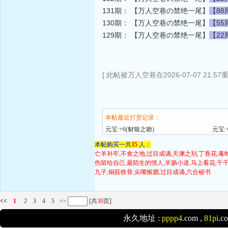
131期： 【万人空巷の禁绝一尾】
【88
130期： 【万人空巷の禁绝一尾】
【55
129期： 【万人空巷の禁绝一尾】
【22
[ 此帖被万人空巷在2026-07-07 21:57
本帖最近打赏记录：
元宝:+6(豺狼之吻)
元宝:
本帖购买一共
35
人：
亡羊补牢,不食之地,过目成诵,天渊之别,丁香花,毒
伤留给自己,最陌生的情人,羊肠小道,马上看花,千千
九子,铜筋铁骨,尖嘴猴腮,过目成诵,六合秘书
<<
1
2
3
4
5
>>
[共
30
页]
永久地址 :
pppp4
.com ,
81pi
.c