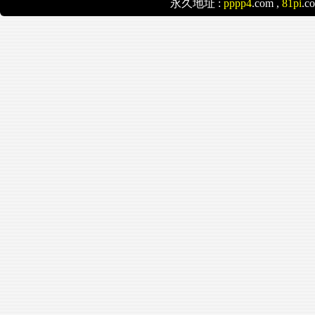
永久地址 :
pppp4
.com ,
81pi
.c