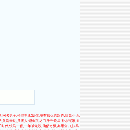
,同名男子,替罪羊,献给你,没有那么喜欢你,短篇小说,
,兵马未动,摆渡人,鲤鱼跳龙门,千千晚星,扑水冤家,血
子时代,快马一鞭,一年被蛇咬,仙侣奇缘,亦用全力,快马