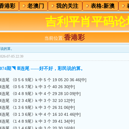
香港彩
老澳门
我的关注
表格:新澳
吉利平肖平码论
香港彩
当前位置:
彩民说的算。
26-07-05 22:39
]◤074期◥ Ⅲ连尾 ------好不好，彩民说的算。
尾 《0 5 6 9尾》k 中 5 个 19 05 20 36 46[中]
连尾 《0 5 6 7尾》k 中 3 个 40 26 30[中]
尾 《0 4 8 9尾》k 中 4 个 29 28 10 09[中]
连尾 《0 2 3 4尾》k 中 3 个 32 10 12[中]
连尾 《1 3 6 9尾》k 中 3 个 26 31 06[中]
尾 《0 1 3 6尾》k 中 4 个 16 10 41 46[中]
连尾 《1 4 8 9尾》k 中 3 个 39 41 34[中]
连尾 《0 1 4 6尾》k 中 3 个 20 30 16[中]