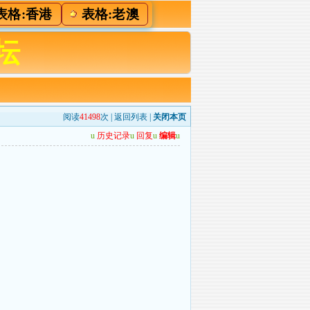
表格:香港
表格:老澳
坛
阅读
41498
次 |
返回列表
|
关闭本页
u
历史记录
u
回复
u
编辑
u