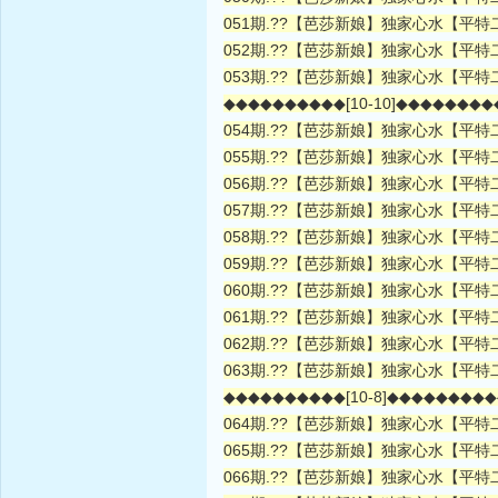
051期.??【芭莎新娘】独家心水【平特
052期.??【芭莎新娘】独家心水【平特
053期.??【芭莎新娘】独家心水【平特
◆◆◆◆◆◆◆◆◆◆[10-10]◆◆◆◆◆◆◆◆
054期.??【芭莎新娘】独家心水【平特
055期.??【芭莎新娘】独家心水【平特
056期.??【芭莎新娘】独家心水【平特
057期.??【芭莎新娘】独家心水【平特
058期.??【芭莎新娘】独家心水【平特
059期.??【芭莎新娘】独家心水【平特
060期.??【芭莎新娘】独家心水【平特
061期.??【芭莎新娘】独家心水【平特
062期.??【芭莎新娘】独家心水【平特
063期.??【芭莎新娘】独家心水【平特
◆◆◆◆◆◆◆◆◆◆[10-8]◆◆◆◆◆◆◆◆
064期.??【芭莎新娘】独家心水【平特
065期.??【芭莎新娘】独家心水【平特
066期.??【芭莎新娘】独家心水【平特