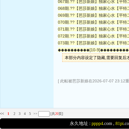
067期.??【芭莎新娘】独家心水【平特
068期.??【芭莎新娘】独家心水【平特
069期.??【芭莎新娘】独家心水【平特
070期.??【芭莎新娘】独家心水【平特
071期.??【芭莎新娘】独家心水【平特
072期.??【芭莎新娘】独家心水【平特
073期.??【芭莎新娘】独家心水【平特
◆◆◆◆◆◆◆◆◆◆[10-9]◆◆◆◆◆◆◆◆
本部分内容设定了隐藏,需要回复后
[ 此帖被芭莎新娘在2026-07-07 23:12
<<
1
2
3
4
5
>>
[共
20
页]
永久地址 :
pppp4
.com ,
81pi
.c