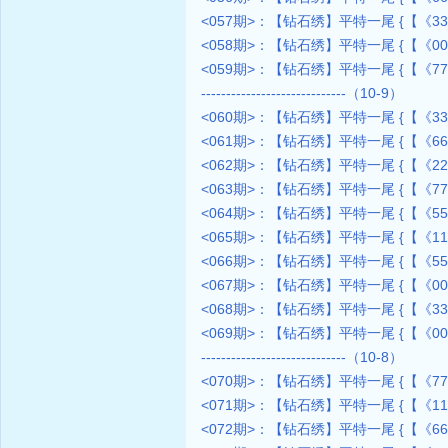
<057期>：【钻石绣】平特一尾 {【《333
<058期>：【钻石绣】平特一尾 {【《000
<059期>：【钻石绣】平特一尾 {【《777
-----------------------------（10-9）
<060期>：【钻石绣】平特一尾 {【《333
<061期>：【钻石绣】平特一尾 {【《666
<062期>：【钻石绣】平特一尾 {【《222
<063期>：【钻石绣】平特一尾 {【《777
<064期>：【钻石绣】平特一尾 {【《555
<065期>：【钻石绣】平特一尾 {【《111
<066期>：【钻石绣】平特一尾 {【《555
<067期>：【钻石绣】平特一尾 {【《000
<068期>：【钻石绣】平特一尾 {【《333
<069期>：【钻石绣】平特一尾 {【《000
-----------------------------（10-8）
<070期>：【钻石绣】平特一尾 {【《777
<071期>：【钻石绣】平特一尾 {【《111
<072期>：【钻石绣】平特一尾 {【《666