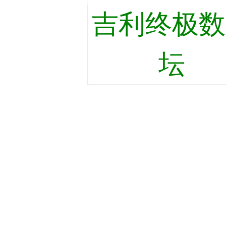
吉利终极数
坛