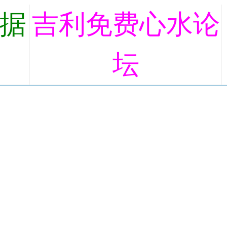
据
吉利免费心水论
坛