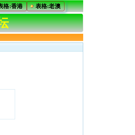
表格:香港
表格:老澳
坛