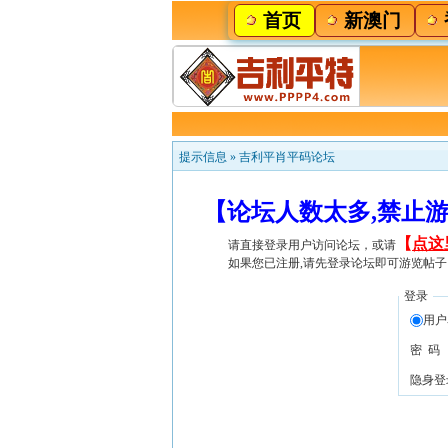
首页
新澳门
提示信息 »
吉利平肖平码论坛
【论坛人数太多,禁止
【
点这
请直接登录用户访问论坛，或请
如果您已注册,请先登录论坛即可游览帖子
登录
用户
密 码
隐身登