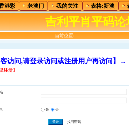
香港彩
老澳门
我的关注
表格:新澳
吉利平肖平码论
当前位置:
游客访问,请登录访问或注册用户再访问】→
里注册
】
名
录
是
否
找回密码