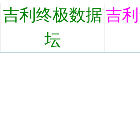
吉利终极数据
吉利
坛