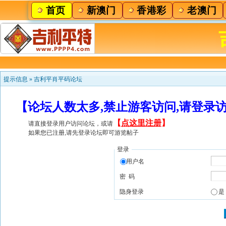
首页
新澳门
香港彩
老澳门
提示信息 »
吉利平肖平码论坛
【论坛人数太多,禁止游客访问,请登录
【
点这里注册
】
请直接登录用户访问论坛，或请
如果您已注册,请先登录论坛即可游览帖子
登录
用户名
密 码
隐身登录