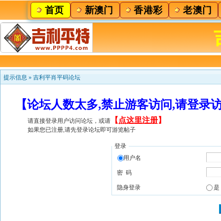
首页
新澳门
香港彩
老澳门
提示信息 »
吉利平肖平码论坛
【论坛人数太多,禁止游客访问,请登录
【
点这里注册
】
请直接登录用户访问论坛，或请
如果您已注册,请先登录论坛即可游览帖子
登录
用户名
密 码
隐身登录