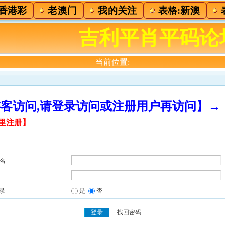
香港彩
老澳门
我的关注
表格:新澳
吉利平肖平码论
当前位置:
游客访问,请登录访问或注册用户再访问】→
里注册
】
名
录
是
否
找回密码