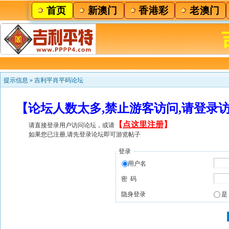
首页
新澳门
香港彩
老澳门
提示信息 »
吉利平肖平码论坛
【论坛人数太多,禁止游客访问,请登录
【
点这里注册
】
请直接登录用户访问论坛，或请
如果您已注册,请先登录论坛即可游览帖子
登录
用户名
密 码
隐身登录