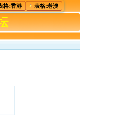
表格:香港
表格:老澳
坛