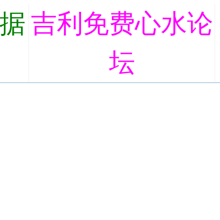
据
吉利免费心水论
坛