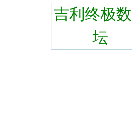
吉利终极数
坛