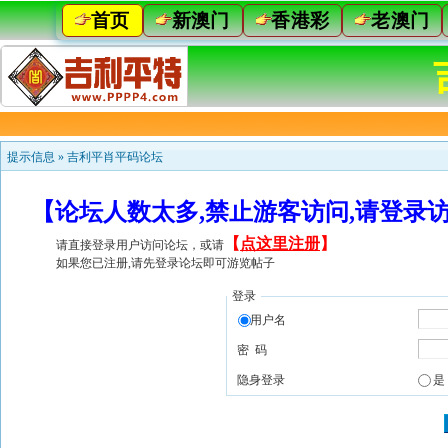
首页
新澳门
香港彩
老澳门
提示信息 »
吉利平肖平码论坛
【论坛人数太多,禁止游客访问,请登录
【
点这里注册
】
请直接登录用户访问论坛，或请
如果您已注册,请先登录论坛即可游览帖子
登录
用户名
密 码
隐身登录