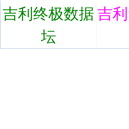
吉利终极数据
吉利
坛