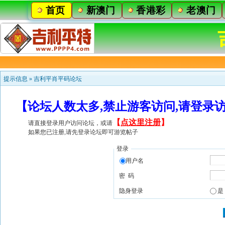
首页
新澳门
香港彩
老澳门
提示信息 »
吉利平肖平码论坛
【论坛人数太多,禁止游客访问,请登录
【
点这里注册
】
请直接登录用户访问论坛，或请
如果您已注册,请先登录论坛即可游览帖子
登录
用户名
密 码
隐身登录