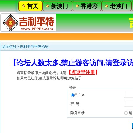
首页
新澳门
香港彩
老澳门
提示信息 »
吉利平肖平码论坛
【论坛人数太多,禁止游客访问,请登录
【
点这里注册
】
请直接登录用户访问论坛，或请
如果您已注册,请先登录论坛即可游览帖子
登录
用户名
密 码
隐身登录