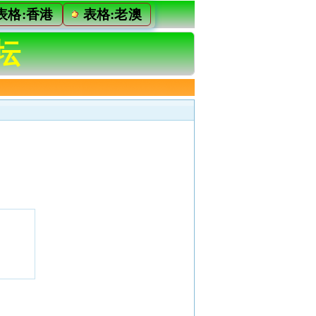
表格:香港
表格:老澳
坛