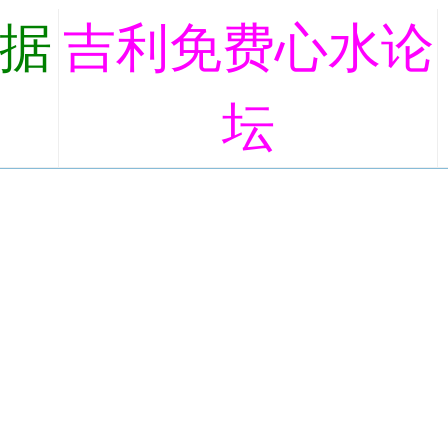
据
吉利免费心水论
坛