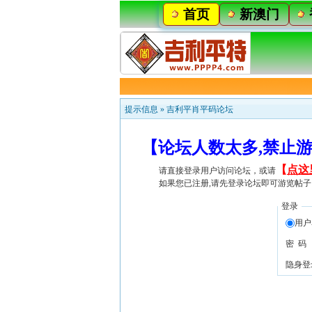
首页
新澳门
提示信息 »
吉利平肖平码论坛
【论坛人数太多,禁止
【
点这
请直接登录用户访问论坛，或请
如果您已注册,请先登录论坛即可游览帖子
登录
用户
密 码
隐身登