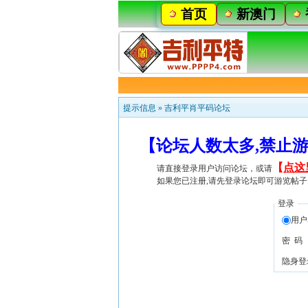
首页
新澳门
提示信息 »
吉利平肖平码论坛
【论坛人数太多,禁止
【
点这
请直接登录用户访问论坛，或请
如果您已注册,请先登录论坛即可游览帖子
登录
用户
密 码
隐身登