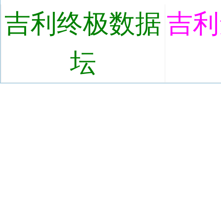
吉利终极数据
吉利
坛