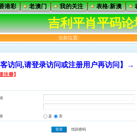
香港彩
老澳门
我的关注
表格:新澳
吉利平肖平码论
当前位置:
游客访问,请登录访问或注册用户再访问】→
里注册
】
名
录
是
否
找回密码